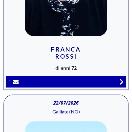
FRANCA
ROSSI
di anni
72
1
22/07/2026
Galliate (NO)