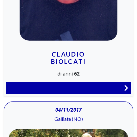
CLAUDIO
BIOLCATI
di anni
62
04/11/2017
Galliate (NO)