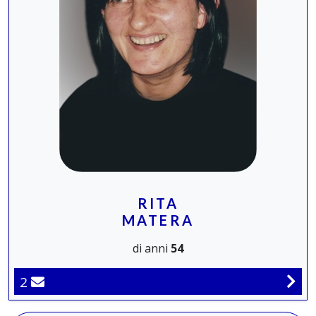
RITA
MATERA
di anni
54
2