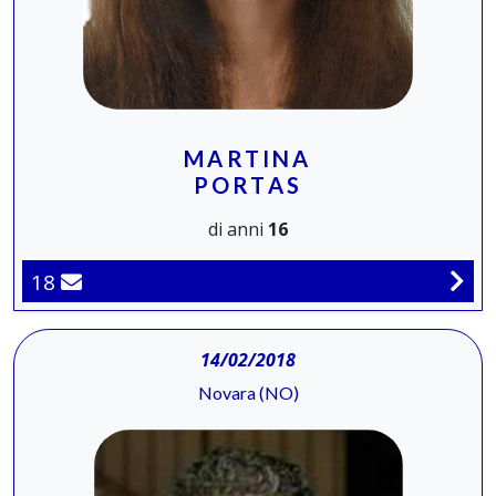
MARTINA
PORTAS
di anni
16
18
14/02/2018
Novara (NO)