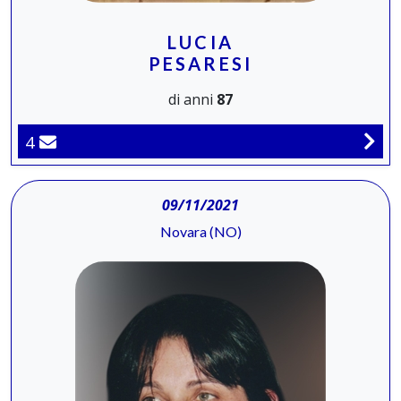
LUCIA
PESARESI
di anni
87
4
09/11/2021
Novara (NO)