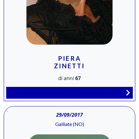
PIERA
ZINETTI
di anni
67
29/09/2017
Galliate (NO)