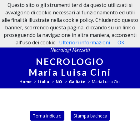
Questo sito o gli strumenti terzi da questo utilizzati si
NECROLOGI MEZZETTI
avvalgono di cookie necessari al funzionamento ed utili
alle finalità illustrate nella cookie policy. Chiudendo questo
banner, scorrendo questa pagina, cliccando su un link o
proseguendo la navigazione in altra maniera, acconsenti
all'uso dei cookie.
Ulteriori informazioni
OK
Necrologi Mezzetti
NECROLOGIO
Maria Luisa Cini
Home
Italia
NO
Galliate
Maria Luisa Cini
Torna indietro
Stampa bacheca