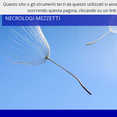
Questo sito o gli strumenti terzi da questo utilizzati si av
Reperibilità H24:
0321 80 65 95
scorrendo questa pagina, cliccando su un link 
NECROLOGI MEZZETTI