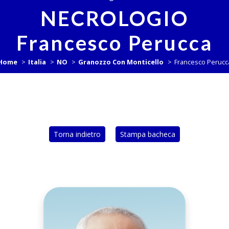
NECROLOGIO
Francesco Perucca
Home
Italia
NO
Granozzo Con Monticello
Francesco Perucc
Torna indietro
Stampa bacheca