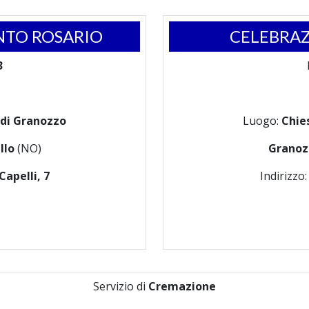
NTO ROSARIO
CELEBRAZ
3
 di Granozzo
Luogo:
Chie
llo
(NO)
Granoz
apelli, 7
Indirizzo
Servizio di
Cremazione