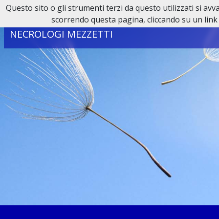
Questo sito o gli strumenti terzi da questo utilizzati si av
Reperibilità H24:
0321 80 65 95
scorrendo questa pagina, cliccando su un link 
NECROLOGI MEZZETTI