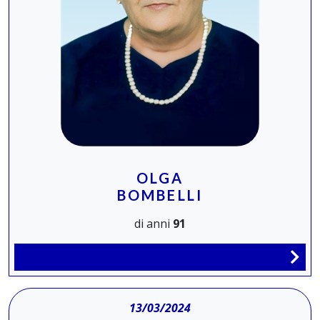
OLGA
BOMBELLI
di anni
91
13/03/2024