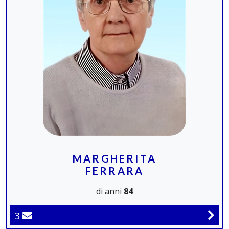
MARGHERITA
FERRARA
di anni
84
3