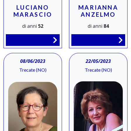
LUCIANO
MARIANNA
MARASCIO
ANZELMO
di anni
52
di anni
84
08/06/2023
22/05/2023
Trecate (NO)
Trecate (NO)