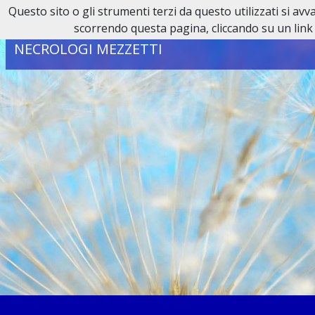
Questo sito o gli strumenti terzi da questo utilizzati si av
Reperibilità H24:
0321 80 65 95
scorrendo questa pagina, cliccando su un link 
NECROLOGI MEZZETTI