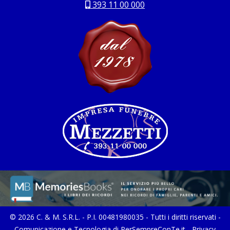
393 11 00 000
© 2026 C. & M. S.R.L. - P.I. 00481980035 - Tutti i diritti riservati -
Comunicazione e Tecnologia di
PerSempreConTe.it
-
Privacy